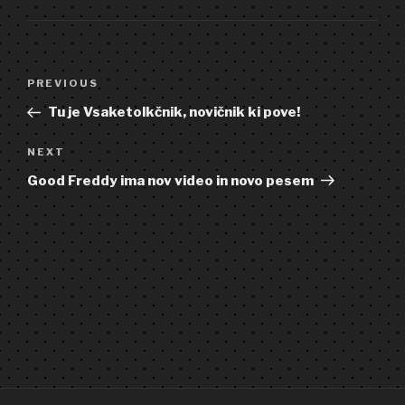
Post
Previous
PREVIOUS
navigation
Post
Tu je Vsaketolkčnik, novičnik ki pove!
Next
NEXT
Post
Good Freddy ima nov video in novo pesem