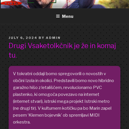
Skip
GOOD FREDDY
Art punk band from Izola Slovenia. We are just what you see.
to
Menu
content
POSTED
JULY 6, 2024
BY
ADMIN
ON
Drugi Vsaketolkčnik je že in komaj
tu.
V tokratni oddaji bomo spregovorili o novostih v
občini Izola in okolici. Predstavili bomo novo hibridno
garažno hišo z letališčem, revolucionarno PVC
plastenko, ki omogoča povezavo na internet
(internet stvari), istrski mega projekt Istrski metro
(ne drugi tir). V kulturnem kotičku pa bo Marin zapel
pesem ‘Klemen bojevnik’ ob spremljavi MIDI
orkestra.