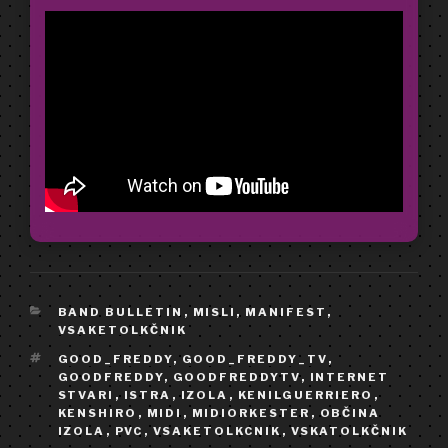
CATEGORIES
BAND BULLETIN
,
MISLI, MANIFEST
,
VSAKETOLKČNIK
TAGS
GOOD_FREDDY
,
GOOD_FREDDY_TV
,
GOODFREDDY
,
GOODFREDDYTV
,
INTERNET
STVARI
,
ISTRA
,
IZOLA
,
KENILGUERRIERO
,
KENSHIRO
,
MIDI
,
MIDIORKESTER
,
OBČINA
IZOLA
,
PVC
,
VSAKETOLKCNIK
,
VSKATOLKČNIK