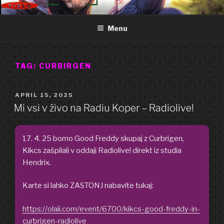
Skip
GOOD FREDDY
Art punk band from Izola Slovenia. We are just what you see.
to
Menu
content
TAG:
CURBIRGEN
POSTED
APRIL 15, 2025
ON
Mi vsi v živo na Radiu Koper – Radiolive!
17. 4. 25 bomo Good Freddy skupaj z Curbrigen,
Kikcs zašpilali v oddaji Radiolive! direkt iz studia
Hendrix.
Karte si lahko ZASTONJ nabavite tukaj:
https://olaii.com/event/6700/kikcs-good-freddy-in-
curbrigen-radiolive