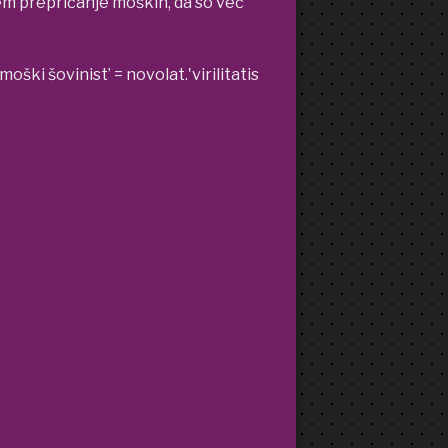
em prepričanje moških, da so več
moški šovinist’ = novolat.‛virilitatis