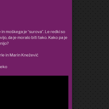
in moškega je “surova”. Le redki so
avijo, da je moralo biti tako. Kako pa je
nijo?
rle in Marin Knežević
Feko