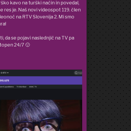
ško kavo na turški način in povedal,
še res je. Naš novi videospot 119. člen
Videonoč na RTV Slovenija 2. Mi smo
ra!
ti, da se pojavi naslednjič na TV pa
stopen 24/7 🙂