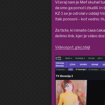
Včeraj nam je Mef skuhal tur
da smo ga ponoči zbudili. In 
KZ-1 se je odrolal v oddaji 
itak ponosni – kot vedno. Hu
Za tiste, ki nimate časa čaka
delimo link, kjer je video do
Videospot, glej zdaj!