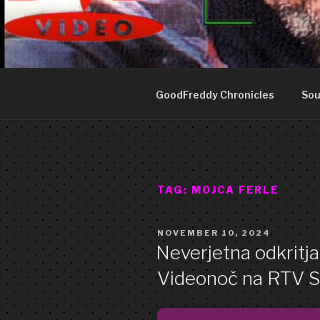
Skip
to
GOOD FRE
content
Art punk band from Izola Slove
GoodFreddy Chronicles
Sou
TAG:
MOJCA FERLE
POSTED
NOVEMBER 10, 2024
ON
Neverjetna odkritja
Videonoč na RTV 