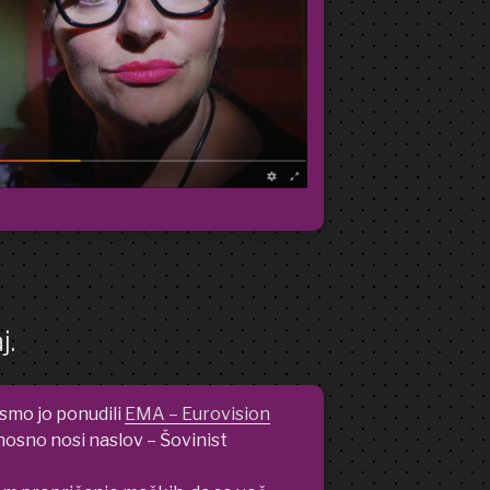
j.
smo jo ponudili
EMA – Eurovision
sno nosi naslov – Šovinist