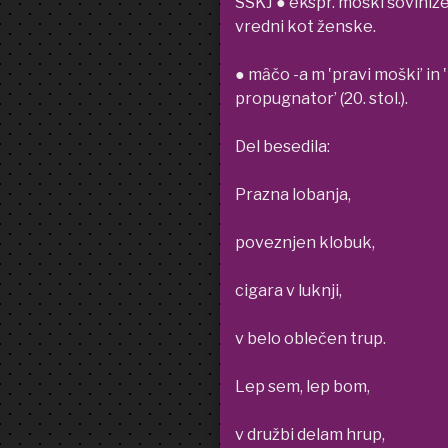
SSKJ ● ekspr. moški šoviniz
vredni kot ženske.
● mȃčo -a m ‛pravi moški’ in ‛
propugnator’ (20. stol.).
Del besedila:
Prazna lobanja,
poveznjen klobuk,
cigara v luknji,
v belo oblečen trup.
Lep sem, lep bom,
v družbi delam hrup,