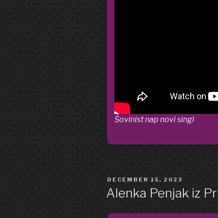
Šovinist nap novi singl
POSTED
DECEMBER 15, 2023
ON
Alenka Penjak iz Pr