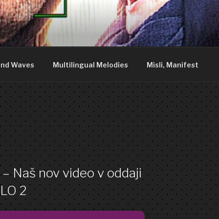
DDY
nia. We are just what you see.
nd Waves
Multilingual Melodies
Misli, Manifest
 – Naš nov video v oddaji
SLO 2