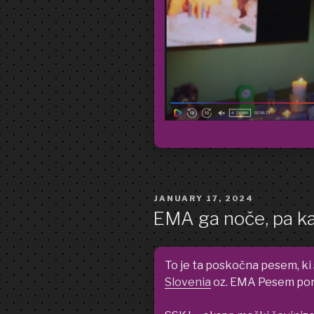
POSTED
JANUARY 17, 2024
ON
EMA ga noče, pa ka
To je ta poskočna pesem, ki 
Slovenia
oz. EMA Pesem pono