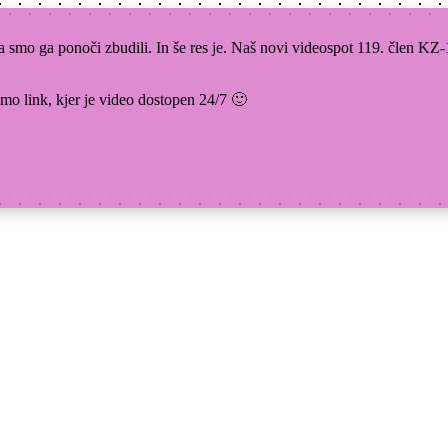
a smo ga ponoči zbudili. In še res je. Naš novi videospot 119. člen KZ
limo link, kjer je video dostopen 24/7 🙂