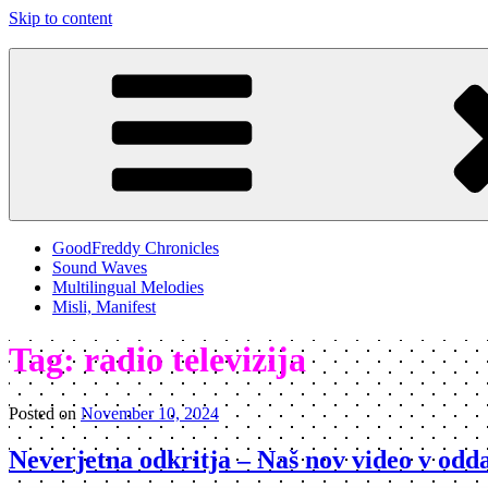
Skip to content
Good Freddy
Art punk band from Izola Slovenia. We are just what you see.
GoodFreddy Chronicles
Sound Waves
Multilingual Melodies
Misli, Manifest
Tag:
radio televizija
Posted on
November 10, 2024
Neverjetna odkritja – Naš nov video v od