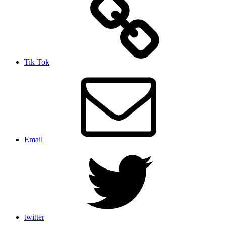
Tik Tok
Email
twitter