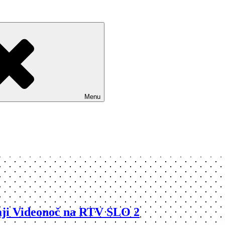
Menu
daji Videonoč na RTV SLO 2