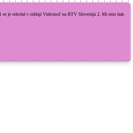
-1 se je odrolal v oddaji Videonoč na RTV Slovenija 2. Mi smo itak