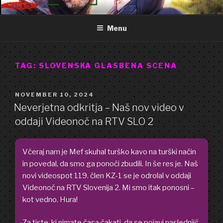
Skip
GOOD FREDDY
Art punk band from Izola Slovenia. We are just what you see.
to
Menu
content
TAG:
SLOVENSKA GLASBENA SCENA
POSTED
NOVEMBER 10, 2024
ON
Neverjetna odkritja – Naš nov video v
oddaji Videonoč na RTV SLO 2
Včeraj nam je Mef skuhal turško kavo na turški način
in povedal, da smo ga ponoči zbudili. In še res je. Naš
novi videospot 119. člen KZ-1 se je odrolal v oddaji
Videonoč na RTV Slovenija 2. Mi smo itak ponosni –
kot vedno. Hura!
Za tiste, ki nimate časa čakati, da se pojavi naslednjič