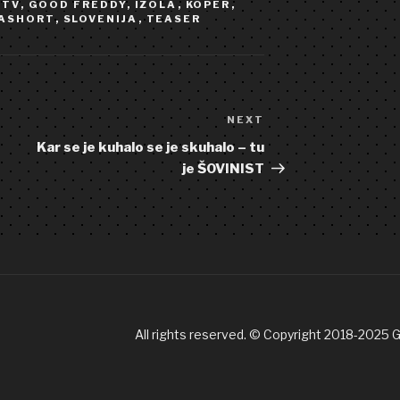
FTV
,
GOOD FREDDY
,
IZOLA
,
KOPER
,
ASHORT
,
SLOVENIJA
,
TEASER
NEXT
Next
Post
Kar se je kuhalo se je skuhalo – tu
je ŠOVINIST
All rights reserved. © Copyright 2018-2025 