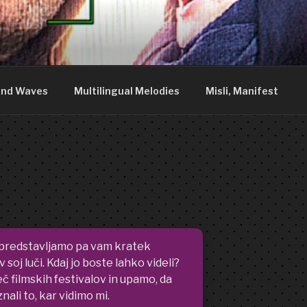
DDY
nia. We are just what you see.
nd Waves
Multilingual Melodies
Misli, Manifest
i, predstavljamo pa vam kratek
v soj luči. Kdaj jo boste lahko videli?
eč filmskih festivalov in upamo, da
nali to, kar vidimo mi.