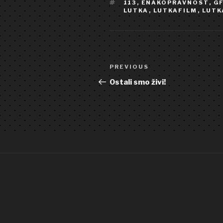
TAGS
113
,
ENAKOPRAVNOST
,
G
LUTKA
,
LUTKAFILM
,
LUTK
Post
Previous
PREVIOUS
navigation
Post
Ostali smo živi!