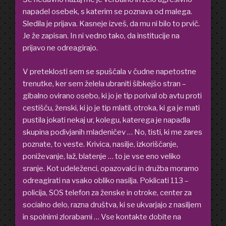
napadel osebek, s katerim se poznava od malega.
Sledila je prijava. Kasneje izveš, da mu ni bilo to prvič.
Je že zapisan. In ni vedno tako, da institucije na
prijavo ne
odreagirajo.
V preteklosti sem se spuščala v čudne napetostne
trenutke, ker sem želela ubraniti šibkejšo stran –
gibalno ovirano osebo, ki jo je tip porival ob avtu proti
cestišču, ženski, ki jo je tip mlatil, otroka, ki ga je mati
pustila jokati nekaj ur, kolegu, katerega je napadla
skupina podivjanih mladeničev … No, tisti, ki me zares
poznate, to veste. Krivica, nasilje, izkoriščanje,
poniževanje, laž, blatenje … to je vse eno veliko
sranje. Kot udeleženci, opazovalci in družba moramo
odreagirati na vsako obliko nasilja. Poklicati 113 –
policija, SOS telefon za ženske in otroke, center za
socialno delo, razna društva, ki se ukvarjajo z nasiljem
in spolnimi zlorabami … Vse kontakte dobite na