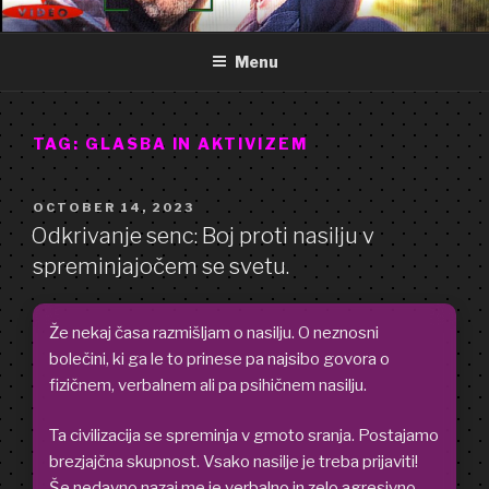
Skip
GOOD FREDDY
Art punk band from Izola Slovenia. We are just what you see.
to
Menu
content
TAG:
GLASBA IN AKTIVIZEM
POSTED
OCTOBER 14, 2023
ON
Odkrivanje senc: Boj proti nasilju v
spreminjajočem se svetu.
Že nekaj časa razmišljam o nasilju. O neznosni
bolečini, ki ga le to prinese pa najsibo govora o
fizičnem, verbalnem ali pa psihičnem nasilju.
Ta civilizacija se spreminja v gmoto sranja. Postajamo
brezjajčna skupnost. Vsako nasilje je treba prijaviti!
Še nedavno nazaj me je verbalno in zelo agresivno