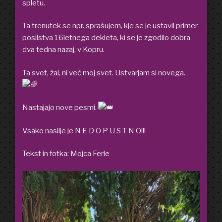
spletu.
Ta trenutek se npr. sprašujem, kje se je ustavil primer
posilstva 16letnega dekleta, ki se je zgodilo dobra
dva tedna nazaj, v Kopru.
Ta svet, žal, ni več moj svet. Ustvarjam si novega.
Nastajajo nove pesmi.
Vsako nasilje je N E D O P U S T N O!!!
Tekst in fotka: Mojca Ferle